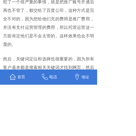
犯了一个很严重的事情，就是把推广账号开通后
再也不管了，都交给了百度公司，这种方式是完
全不对的，因为您给他们充的费用是推广费用，
并没有支付运营管理的费用，所以托管运营这一
方面肯定他们是不会太管的。这样效果也会不明
显的。
然后，关键词定位和选择也很重要的，因为所有
客户基本都是搜索相关关键词才找到网页，然后
咨询过来的，如果关键词选择不准确，那推广的
首页
电话
地址
效果也会降低很多的。
最后，找专业的维护团队，这一点也很重要，公
司规模大并不代表他们就一定专业，大公司追求
的是高利润、快速赚钱，就您公司给他们支付的
那点费用他们打心里是看不上的。反而小公司的
人做事态度认真更适合为企业运营维护相关推广
帐号。