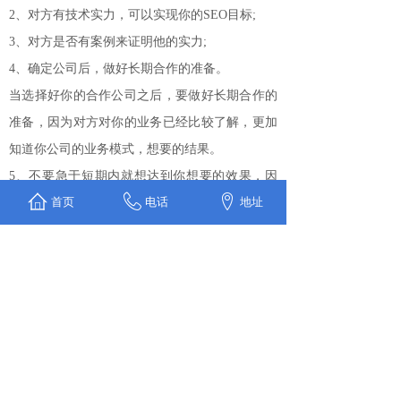
2、对方有技术实力，可以实现你的SEO目标;
3、对方是否有案例来证明他的实力;
4、确定公司后，做好长期合作的准备。
当选择好你的合作公司之后，要做好长期合作的
准备，因为对方对你的业务已经比较了解，更加
知道你公司的业务模式，想要的结果。
5、不要急于短期内就想达到你想要的效果，因
首页
电话
地址
为SEO本身就是一个长期积累的过程，当然不排
除一些快排公司可以实现这样的效果，但是，自
然规律是：上来的快，下去的也快。搜索引擎一
旦更新算法，你的排名很容易消失。
结论：公司企业做SEO不仅有用，而且意义非
凡，企业负责人应该将SEO作为企业战略的一部
分。